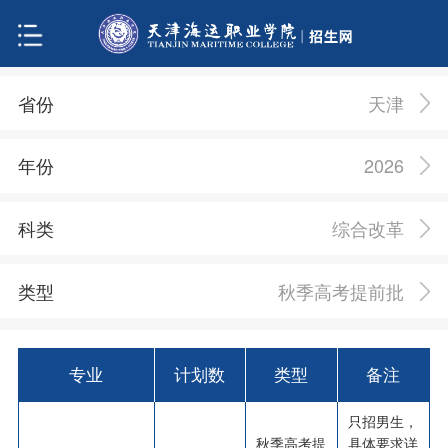
天津
省份
2026
年份
综合改革
科类
秋季高考提前批
类型
专业
计划数
类型
备注
只招男生，
秋季高考提
具体要求详